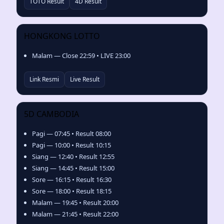
TOTO Result
4D Result
HONGKONG LOTTO
Malam — Close 22:59 • LIVE 23:00
Link Resmi
Live Result
5D CAMBODIA
Pagi — 07:45 • Result 08:00
Pagi — 10:00 • Result 10:15
Siang — 12:40 • Result 12:55
Siang — 14:45 • Result 15:00
Sore — 16:15 • Result 16:30
Sore — 18:00 • Result 18:15
Malam — 19:45 • Result 20:00
Malam — 21:45 • Result 22:00