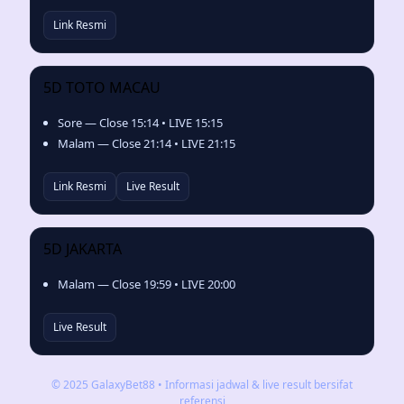
Link Resmi
5D TOTO MACAU
Sore — Close 15:14 • LIVE 15:15
Malam — Close 21:14 • LIVE 21:15
Link Resmi
Live Result
5D JAKARTA
Malam — Close 19:59 • LIVE 20:00
Live Result
© 2025 GalaxyBet88 • Informasi jadwal & live result bersifat
referensi