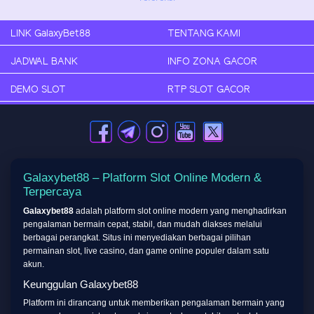
LINK GalaxyBet88
TENTANG KAMI
JADWAL BANK
INFO ZONA GACOR
DEMO SLOT
RTP SLOT GACOR
Galaxybet88 – Platform Slot Online Modern &
Terpercaya
Galaxybet88
adalah platform slot online modern yang menghadirkan
pengalaman bermain cepat, stabil, dan mudah diakses melalui
berbagai perangkat. Situs ini menyediakan berbagai pilihan
permainan slot, live casino, dan game online populer dalam satu
akun.
Keunggulan Galaxybet88
Platform ini dirancang untuk memberikan pengalaman bermain yang