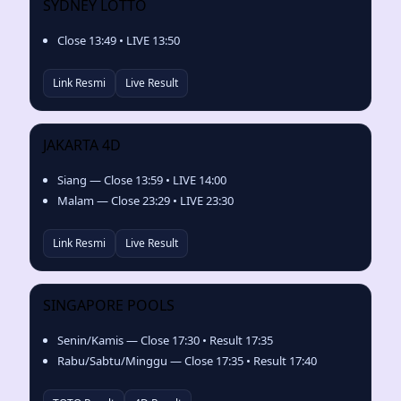
SYDNEY LOTTO
Close 13:49 • LIVE 13:50
Link Resmi
Live Result
JAKARTA 4D
Siang — Close 13:59 • LIVE 14:00
Malam — Close 23:29 • LIVE 23:30
Link Resmi
Live Result
SINGAPORE POOLS
Senin/Kamis — Close 17:30 • Result 17:35
Rabu/Sabtu/Minggu — Close 17:35 • Result 17:40