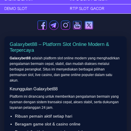
DEMO SLOT
RTP SLOT GACOR
Galaxybet88 – Platform Slot Online Modern &
Terpercaya
Galaxybet88
adalah platform slot online modern yang menghadirkan
pengalaman bermain cepat, stabil, dan mudah diakses melalui
berbagai perangkat. Situs ini menyediakan berbagai pilihan
permainan slot, live casino, dan game online populer dalam satu
akun.
Keunggulan Galaxybet88
Platform ini dirancang untuk memberikan pengalaman bermain yang
nyaman dengan sistem transaksi cepat, akses stabil, serta dukungan
layanan pelanggan 24 jam.
Ribuan pemain aktif setiap hari
Beragam game slot & casino online