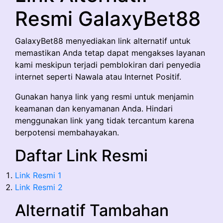
Resmi GalaxyBet88
GalaxyBet88 menyediakan link alternatif untuk
memastikan Anda tetap dapat mengakses layanan
kami meskipun terjadi pemblokiran dari penyedia
internet seperti Nawala atau Internet Positif.
Gunakan hanya link yang resmi untuk menjamin
keamanan dan kenyamanan Anda. Hindari
menggunakan link yang tidak tercantum karena
berpotensi membahayakan.
Daftar Link Resmi
Link Resmi 1
Link Resmi 2
Alternatif Tambahan